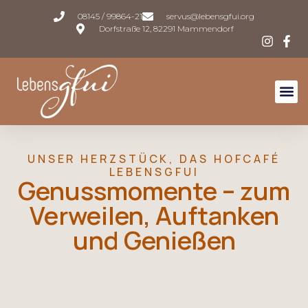
08145 / 99864-21
servus@lebensgfui.org
Dorfstraße 12, 82291 Mammendorf
Raumangebo
Über L
UNSER HERZSTÜCK, DAS HOFCAFÉ
LEBENSGFUI
Genussmomente – zum
Verweilen, Auftanken
und Genießen