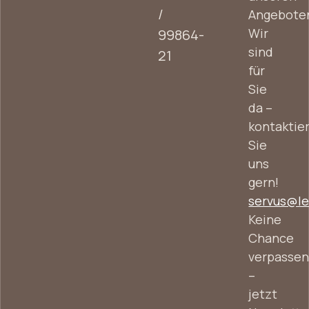
/
Angebote
Wir
99864-
sind
21
für
Sie
da –
kontaktie
Sie
uns
gern!
servus@le
Keine
Chance
verpasse
–
jetzt