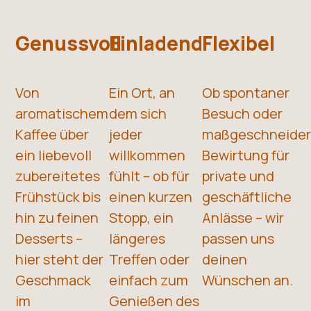
Genussvoll
Einladend
Flexibel
Von
Ein Ort, an
Ob spontaner
aromatischem
dem sich
Besuch oder
Kaffee über
jeder
maßgeschneider
ein liebevoll
willkommen
Bewirtung für
zubereitetes
fühlt – ob für
private und
Frühstück bis
einen kurzen
geschäftliche
hin zu feinen
Stopp, ein
Anlässe – wir
Desserts –
längeres
passen uns
hier steht der
Treffen oder
deinen
Geschmack
einfach zum
Wünschen an.
im
Genießen des